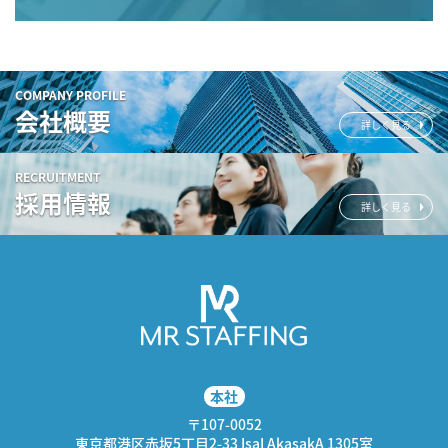
COMPANY PROFILE
会社概要
詳しく見る
RECRUITMENT
採用情報
詳しく見る
本社
〒107-0052
東京都港区赤坂5丁目2-33 IsaI AkasakA 1305室