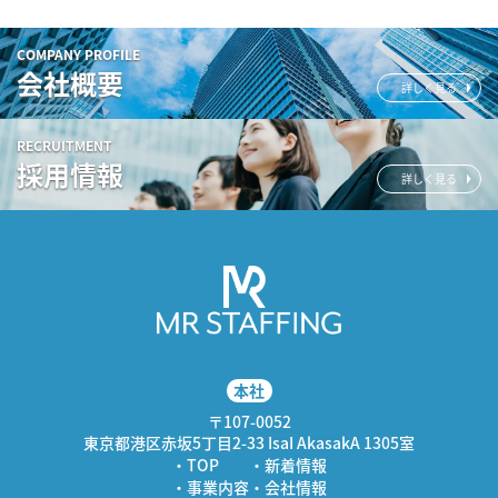
COMPANY PROFILE
会社概要
詳しく見る
RECRUITMENT
採用情報
詳しく見る
本社
〒107-0052
東京都港区赤坂5丁目2-33 IsaI AkasakA 1305室
・TOP
・新着情報
・事業内容
・会社情報